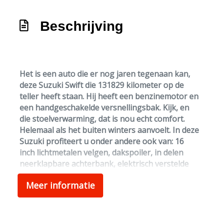
Stuur verstelbaar
Beschrijving
Voorstoelen verwarmd
Exterieur
Buitenspiegels elektrisch verstel- en
Het is een auto die er nog jaren tegenaan kan,
verwarmbaar
deze Suzuki Swift die 131829 kilometer op de
teller heeft staan. Hij heeft een benzinemotor en
Centrale vergrendeling met
een handgeschakelde versnellingsbak. Kijk, en
afstandsbediening
die stoelverwarming, dat is nou echt comfort.
Dakspoiler
Helemaal als het buiten winters aanvoelt. In deze
Suzuki profiteert u onder andere ook van: 16
Metaalkleur
inch lichtmetalen velgen, dakspoiler, in delen
neerklapbare achterbank, elektrisch verstelde
en verwarmde buitenspiegels, elektrisch
Meer informatie
bedienbare ramen voor en metallic lak.
Met de audiobediening op het stuur schakelt u