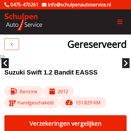
0475-470261
info@schulpenautoservice.nl
Gereserveerd
Suzuki Swift 1.2 Bandit EASSS
Benzine
2012
Handgeschakeld
131.829 KM
Verzekeringen vergelijken