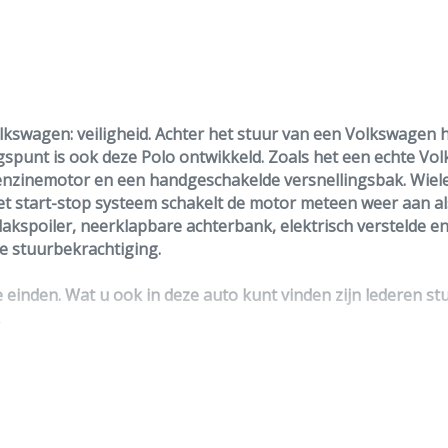
swagen: veiligheid. Achter het stuur van een Volkswagen he
angspunt is ook deze Polo ontwikkeld. Zoals het een echte V
benzinemotor en een handgeschakelde versnellingsbak. Wielen
et start-stop systeem schakelt de motor meteen weer aan als
spoiler, neerklapbare achterbank, elektrisch verstelde en
e stuurbekrachtiging.
ge einden. Wat u ook in deze auto kunt vinden zijn lederen s
.
t hij over diverse veiligheidssystemen. Het bandenspannings
 vertellen we u dat graag. Belt of mailt u ons vandaag nog?