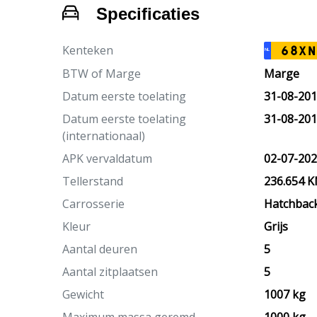
Specificaties
Kenteken
68XN
NL
BTW of Marge
Marge
Datum eerste toelating
31-08-20
Datum eerste toelating
31-08-20
(internationaal)
APK vervaldatum
02-07-20
Tellerstand
236.654 
Carrosserie
Hatchbac
Kleur
Grijs
Aantal deuren
5
Aantal zitplaatsen
5
Gewicht
1007 kg