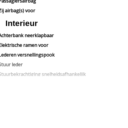
Passagiersairbag
Zij airbag(s) voor
Interieur
Achterbank neerklapbaar
Elektrische ramen voor
Lederen versnellingspook
Stuur leder
Stuurbekrachtiging snelheidsafhankelijk