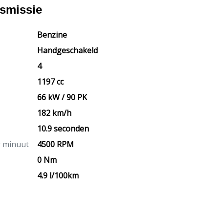
nsmissie
Benzine
Handgeschakeld
4
1197 cc
66 kW / 90 PK
182 km/h
10.9 seconden
r minuut
4500 RPM
0 Nm
4.9 l/100km