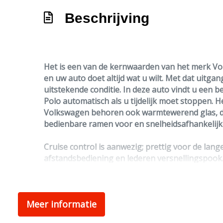
Beschrijving
Het is een van de kernwaarden van het merk Volk
en uw auto doet altijd wat u wilt. Met dat uitg
uitstekende conditie. In deze auto vindt u een 
Polo automatisch als u tijdelijk moet stoppen. H
Volkswagen behoren ook warmtewerend glas, dak
bedienbare ramen voor en snelheidsafhankelijk
Cruise control is aanwezig; prettig voor de lan
afstandsbediening en lederen versnellingspook
Pragmatisch en veilig als deze auto is, beschik
een van de banden.
Meer informatie
Als u meer wilt weten over deze Volkswagen, dan