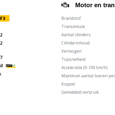
Motor en tra
Brandstof
F3
Transmissie
Aantal cilinders
12
Cilinderinhoud
12
Vermogen
27
Topsnelheid
KM
Acceleratie (0-100 km/h)
k
Maximum aantal toeren pe
Koppel
Gemiddeld verbruik